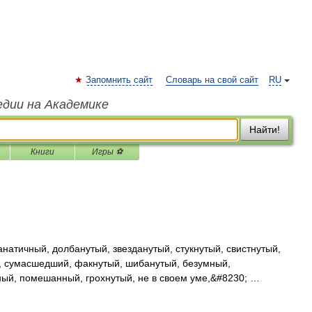
Запомнить сайт
Словарь на свой сайт
RU
едии на Академике
Найти!
Книги
Игры ⚽
натичный, долбанутый, звезданутый, стукнутый, свистнутый,
, сумасшедший, факнутый, шибанутый, безумный,
ый, помешанный, грохнутый, не в своем уме,&#8230; …