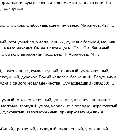
ормальный, сумасшедший, одержимый, фанатичный. На
, трахнуться …
бр. О глухом, слабослышащем человеке. Максимов, 427 …
й, рехнувшийся, умалишенный, душевнобольной, маньяк.
 него находит. Он не в своем уме.. Ср. . См. бешеный...
по смыслу выражений. под. ред. Н. Абрамова, М …
й, помешанный, сумасшедший, тронутый, умалишенный,
алоумный, дурачок, Божий человек, блаженный. Безумными
судка с самого их младенчества. Сумасшедшими&#8230; …
оумный, малосмысленный, ум за разум зашел, на вышке
 мозгами, тронутый умом, чердак не в порядке, дураковатый,
й, дурковатый, заторможенный, придурковатый,&#8230; …
битый, трахнутый, стукнутый, выроненный, угроханный