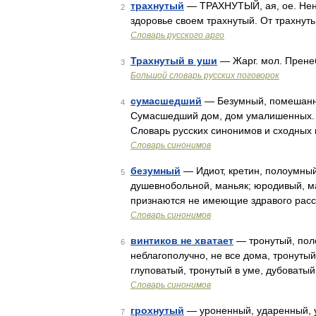
трахнутый
— ТРАХНУТЫЙ, ая, ое. Нен
2
здоровье своем трахнутый. От трахнуть
Словарь русского арго
Трахнутый в уши
— Жарг. мол. Прене
3
Большой словарь русских поговорок
сумасшедший
— Безумный, помешанны
4
Сумасшедший дом, дом умалишенных. На
Словарь русских синонимов и сходных 
Словарь синонимов
безумный
— Идиот, кретин, полоумны
5
душевнобольной, маньяк; юродивый, м
признаются не имеющие здравого рас
Словарь синонимов
винтиков не хватает
— тронутый, пол
6
неблагополучно, не все дома, тронутый
глуповатый, тронутый в уме, дубоваты
Словарь синонимов
грохнутый
— уроненный, ударенный, у
7