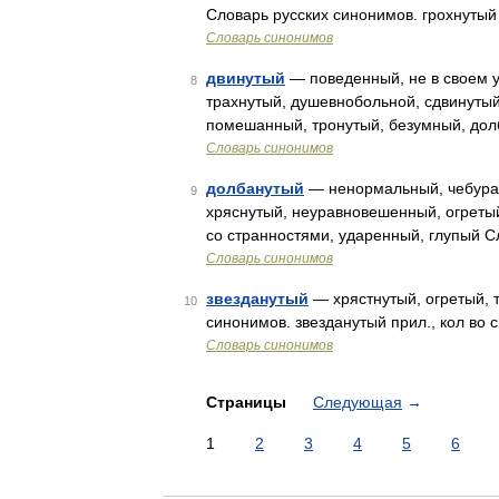
Словарь русских синонимов. грохнутый 
Словарь синонимов
двинутый
— поведенный, не в своем 
8
трахнутый, душевнобольной, сдвинуты
помешанный, тронутый, безумный, до
Словарь синонимов
долбанутый
— ненормальный, чебурах
9
хряснутый, неуравновешенный, огретый
со странностями, ударенный, глупый С
Словарь синонимов
звезданутый
— хрястнутый, огретый, 
10
синонимов. звезданутый прил., кол во 
Словарь синонимов
Страницы
Следующая
→
1
2
3
4
5
6