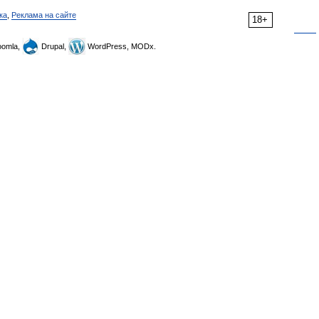
ка
,
Реклама на сайте
18+
omla,
Drupal,
WordPress, MODx.