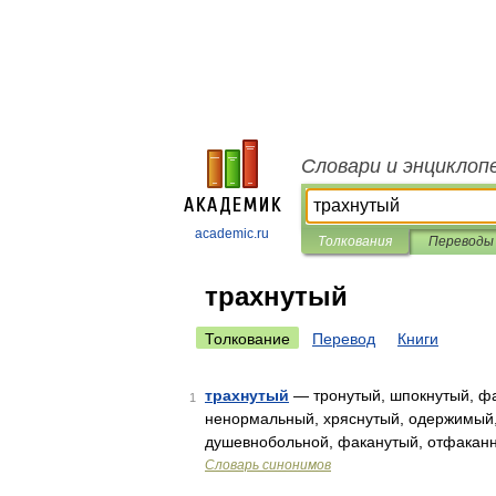
Словари и энциклоп
academic.ru
Толкования
Переводы
трахнутый
Толкование
Перевод
Книги
трахнутый
— тронутый, шпокнутый, фа
1
ненормальный, хряснутый, одержимый
душевнобольной, факанутый, отфаканн
Словарь синонимов