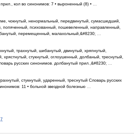
прил., кол во синонимов: 7 • выроненный (8) • …
уме, чокнутый, ненормальный, передвинутый, сумасшедший,
й, попяченный, психованный, пошевеленный, направленный,
лбанутый, перемещенный, малахольный,&#8230; …
нутый, трахнутый, шибанутый, двинутый, хряпнутый,
, хрястнутый, стукнутый, оглоушенный, долбаный, треснутый,
ловарь русских синонимов. долбанутый прил.,&#8230; …
трахнутый, стукнутый, ударенный, треснутый Словарь русских
синонимов: 11 • больной звездной болезнью …
7